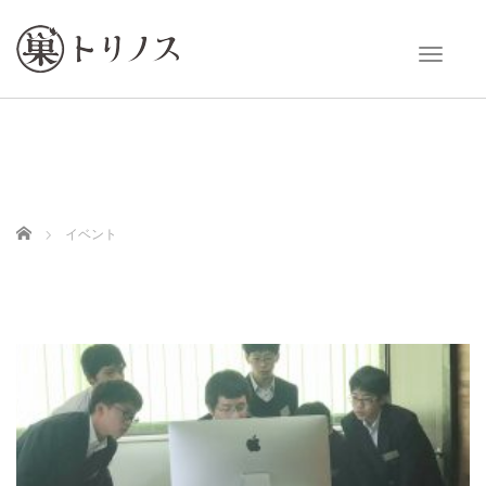
T
o
g
g
l
e
n
a
v
Home
イベント
i
g
a
t
i
o
n