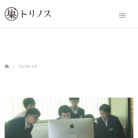
T
o
g
g
l
e
n
a
v
Home
2019年 4月
i
g
a
t
i
o
n