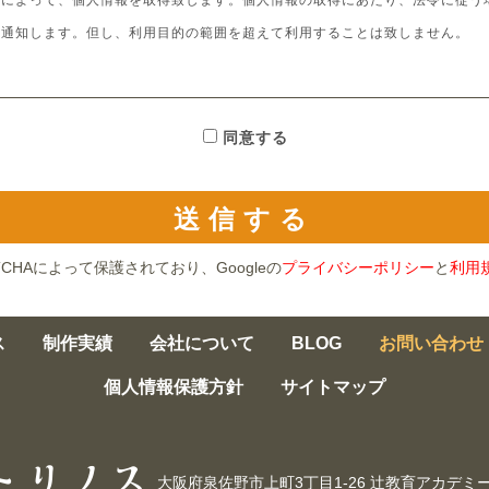
段によって、個人情報を取得致します。個人情報の取得にあたり、法令に従う
し通知します。但し、利用目的の範囲を超えて利用することは致しません。
ざん及び漏えい等を防止する為、必要かつ適切な安全管理措置を講じて、適切
同意する
個人情報を業務委託及び正当な理由がある場合以外は第三者へ、提供すること
の手続き
TCHAによって保護されており、Googleの
プライバシーポリシー
と
利用
訂正等の要請があった場合には、誠実かつ敏速な対応に努めさせて頂きます。
ス
制作実績
会社について
BLOG
お問い合わせ
て、当社では、管理責任者を定め、適切な管理を行い、個人情報の外部への流
個人情報保護方針
サイトマップ
更
報の取得、範囲、利用目的等に変更が発生した場合は、ホームページにてお知
大阪府泉佐野市上町3丁目1-26 辻教育アカデミ