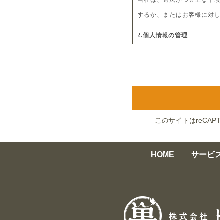
当社は、適法かつ公正な手
するか、またはお客様に対
2.個人情報の管理
個人情報の紛失、破損、改
3.個人情報の第三者提供
本人から同意を得ないで、
4.個人情報の開示・訂正等
このサイトはreCAP
個人情報について、開示、
5.個人情報の安全管理
HOME
サービ
個人情報の管理に付きまし
す。
6.プライバシーポリシーの変
当社では、お客様の個人情