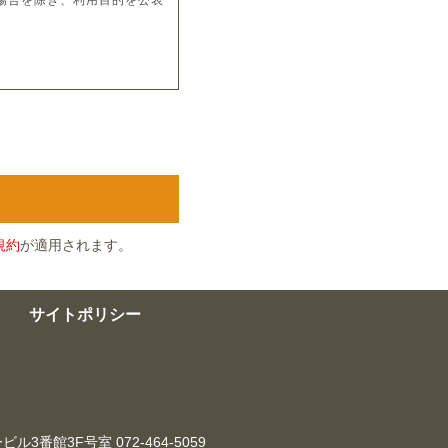
場合を除き、利用目的を公表
に保護管理致します。
は致しません。
規約
が適用されます。
サイトポリシー
失防止に努めさせて頂きま
らせ致します。
ービル3番館3F号室
072-464-5059