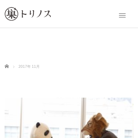
T
o
g
g
l
e
n
a
v
Home
2017年 11月
i
g
a
t
i
o
n